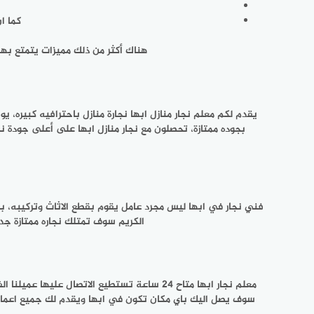
كما ا
هناك أكثر من ذلك مميزات يتمتع بها 
يقدم لكم معلم نجار منازل ابها نجارة منازل باحترافيه كبيره، ي
بجوده ممتازة، تحصلون مع نجار منازل ابها على أعلى جودة نج
فني نجار في ابها ليس مجرد عامل يقوم بقطع الاثاث وتركيبه، بل هو
الكريم سوف تمتلك نجاره ممتازة جد
معلم نجار ابها متاح 24 ساعة تستطيع الاتصا
سوف يصل اليك باي مكان تكون في ابها ويقدم لك جميع اعمال 