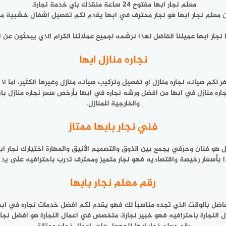
معلم نجار ابها مفتوح 24 ساعة منقذك باي خدمة نجارة.
ن معلم نجار ابها هو نجار محترف في ابها يقدم لكم تفصيل اشغال خشبية مم
نجار ابها عميلنا الفاضل لهذا نرشحه لجميع عملائنا الكرام الذي يبحثون عن ا
نجاره منازل ابها
وفر لكم صيانه نجاره منازل او تفصيل وتركيب صيانه منازل وغيرها الكثير، اما ا
اره منازل في ابها من افضل ورشه نجاره في ابها بأرخص سعر نجاره منازل بابها
والخارجية للمنازل.
فني نجار بابها ممتاز
 فنان وحِرَفي يجمع بين الذوق والتصميم الأنيق والمهارة اختيارك نجار ابها 
ا بأسعار رخيصة واقتصاديه فهو نجار متميز ومحترف تدرب باحترافيه على يد 
رقم معلم نجار بابها
ل عليها عميلنا الفاضل بالوقت الذي تجده مناسباً لك فهو يقدم لكم افضل خدمات نجاره
النجارة باحترافيه فهو خبير نجارة، متخصص في اعمال النجارة هو افضل نجا