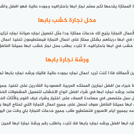
 الممتازة يقدمها لكم معلم نجار ابها باحترافيه وجوده عالية فهو افضل واشطر
محل نجارة خشب بابها
مال النجارة يتيح لك خدمات ممتازة جدا مثل تفصيل نجاره صيانة نجاره تركي
 في ابها دربناهم بشكل ممتاز على اعمال النجارة فيستطيعون تنفيذ اعمال 
ره خشب في ابها باحترافيه، لا تتردد بطلب محل نجار خشب ابها عميلنا الفا
ورشة نجارة بابها
أعمالك فاذا كنت تريد اعمال نجاره بجوده عالية فاليك ورشه نجاره بابها تمت
 خبراء من افضل نجارين المملكه العربية السعودية القادرين على تنفيذ جميع 
اعد ورشه نجاره ابها في شراء افضل انواع الاخشاب لتفصيل المشغولات الخش
ق عمل متخصص في مساعدة العملاء على اختيار وشراء غرف النوم والأثاث الخ
ه ابها عميلنا الفاضل سوف تحصل على جميع اعمال النجارة التي تحتاج اليها ب
 ابها افضل ورشه نجاره بابها فلا تتردد واطلب رقم ورشة نجارة ابها الحي