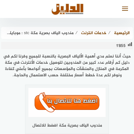
لتجاوز
لى
لمحتوى
الرئيسية
⁄
خدمات انترنت
⁄
مندوب الياف بصرية مكة stc : موبايلي | الدليل دوت كوم
1٬855
حيث أننا نعلم مدي أهمية الألياف البصرية بالنسبة للجميع وفرنا لكم في
دليل كم أرقام عدد كبير من المندوبين لتوصيل خدمات الأنترنت في مكة
المكرمة في المنازل والمنشآت والمؤسسات بجميع أنواعها بأعلي كفاءة
ونوفر لكم عدة خطط أسعار مختلفة حسب الاستعمال والحاجة.
مندوب الياف بصرية مكة اضغط للاتصال