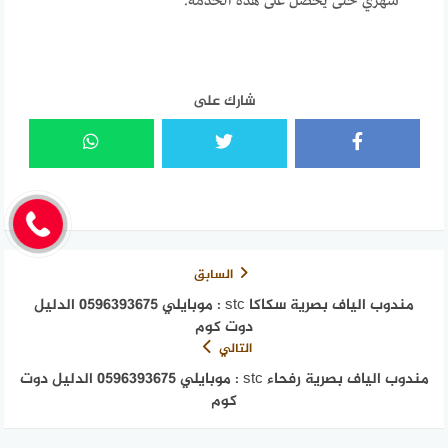
شهري حتى يحصل على هذه الخدمة.
شارك على
السابق
مندوب الياف بصرية سكاكا stc : موبايلي 0596393675 الدليل
دوت كوم
التالي
مندوب الياف بصرية رفحاء stc : موبايلي 0596393675 الدليل دوت
كوم