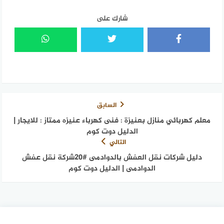
شارك على
السابق
معلم كهربائي منازل بعنيزة : فنى كهرباء عنيزه ممتاز : للايجار |
الدليل دوت كوم
التالي
دليل شركات نقل العفش بالدوادمى #20شركة نقل عفش
الدوادمى | الدليل دوت كوم