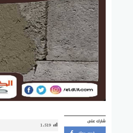
شارك على
1٬519