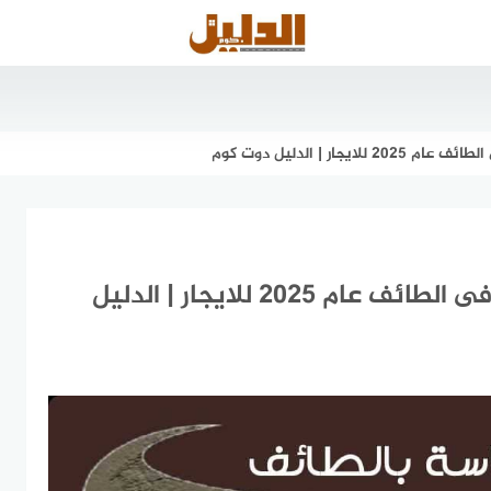
ر | الدليل دوت كوم
معلم لياسة بالطائف . افضل مليس فى الطائف عام 2025 للايجار | الدليل