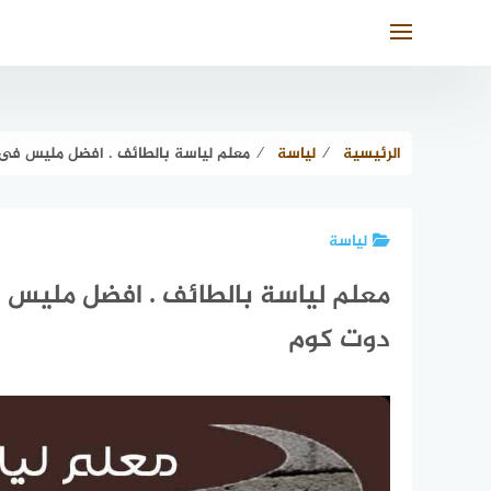
لتجاوز
لى
لمحتوى
الرئيسية
⁄
لياسة
⁄
معلم لياسة بالطائف . افضل مليس فى الطائف عام 2025 للايجا
لياسة
دوت كوم