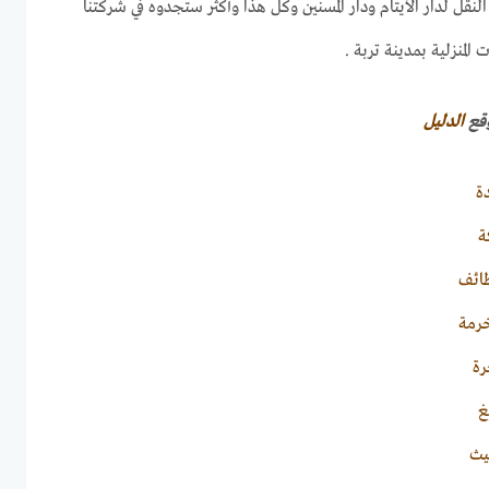
ل لدار الأيتام ودار المسنين وكل هذا وأكثر ستجدوه في شركتنا
لمنزلية بمدينة تربة .
وقع
الدليل
ة
ة
ائف
رمة
رة
غ
يث