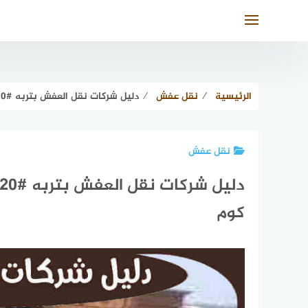
لتجاوز
لى
لمحتوى
الرئيسية
⁄
نقل عفش
⁄
دليل شركات نقل العفش بتربه #20 شركة نقل عفش تربه | الدليل دوت كوم
نقل عفش
كوم