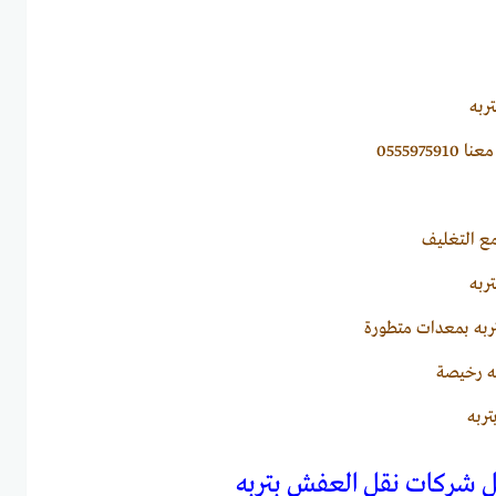
ربه
055597591
ع التغليف
ربه
به بمعدات متطورة
به رخيصة
تربه
ل شركات نقل العفش بتربه