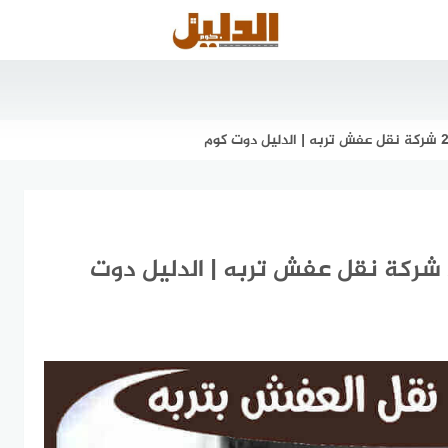
دليل شركات نقل العفش بتربه #20 شركة نقل عفش تربه | الدليل دوت