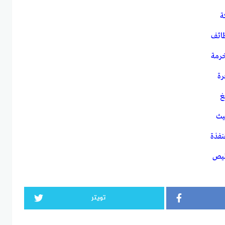
ة
ائف
رمة
رة
غ
يث
نفذة
ليص
تويتر