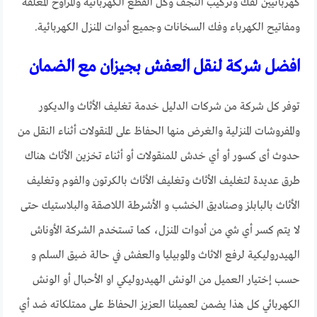
كهربائيين لفك وتركيب النجف وكل القطع الكهربائية والمراوح المعلقة
ومفاتيح الكهرباء وفك السخانات وجميع أدوات المنزل الكهربائية.
افضل شركة لنقل العفش بجيزان مع الضمان
توفر كل شركة من شركات الدليل خدمة تغليف الأثاث والديكور
والمفروشات المنزلية والغرض منها الحفاظ على المنقولات أثناء النقل من
حدوث أى كسور أو أي خدش للمنقولات أو أثناء تخزين الأثاث هناك
طرق عديدة لتغليف الأثاث وتغليف الأثاث بالكرتون والفوم وتغليف
الأثاث بالبابلز وصناديق الخشب و الأشرطة اللاصقة والبلاستيك حتى
لا يتم كسر أي شي من أدوات المنزل، كما تستخدم الشركة الأوناش
الهيدروليكية لرفع الاثاث والموبيليا والعفش في حالة ضيق السلم و
حسب إختيار العميل من الونش الهيدروليكي او الأحبال أو الونش
الكهربائي كل هذا يضمن لعميلنا العزيز الحفاظ على ممتلكاته ضد أي