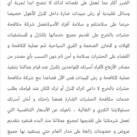
الضرر أكثر مما تعمل على نقصانه لذلك لا ننصح ابدا تجربة أي
وسائل تقليدية أو رش مبيدات ضارة داخل المنزل المأهول خصيصا
حرصا على سلامتكم و سلامة أفراد الأسرةتعمل شركة مكافحة
حشرات بالخرج على تقديم جميع خدماتها بالمنازل و المستشفيات
المولات و المخازن الضخمة و القري السياحية تتم عملية المكافحة و
القضاء على الحشرات بسلامة و أمن تام دون التسبب بأي مصدر من
مصادر الأزعاج لأفراد أسرتك المتواجدين بالمنزل عند قيام عمالتنا بتنفيذ
عملية المكافحة و رش المبيدات فمن الآن فصاعدا مع شركة مكافحة
حشرات بالخرج لا داعي لترك المنزل أو ترك المكان عند قيامك بطلب
خدمات مكافحة الحشرات الضارة فمعنا راحتك و أمان أسرتك
مسئولايتنا الكبري و الغالية ، ناهيك عن الأسعار التنافسية التي
تعمل شرمكتنا على تقديمها لجميع عملائنا منذ البدء فننفرد بتقديم
عروض و خصومات رائعة على مدار العام حتي يستفيد بها جميع