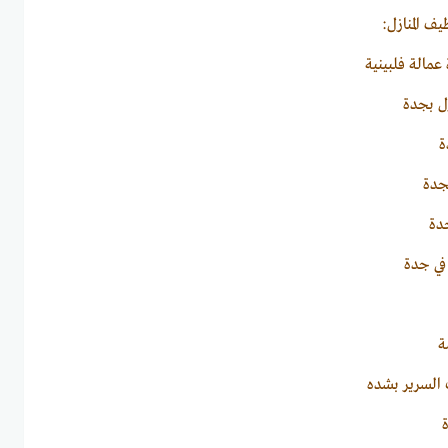
 المنازل:
مالة فلبينية
 بجدة
ة
جدة
دة
في جدة
ة
السرير بشده