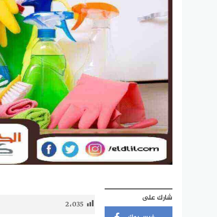
شارك على
2٬035