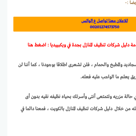
ضا :-
للاعلان معنا تواصل ع الواتس
00201274573750
ة دليل شركات تنظيف المنازل بجدة في ويكبييديا :
اضغط هنا
اديد والمطبخ والحمام ، فلن تشعرى اطلاقا بوجودنا ، كما أننا لن
ق يعلم ما الواجب عليه فعله.
حالة مزريه وتتمتعى أنتى وأسرتك بحياه نظيفه نقيه بدون أى
ه من خلال دليل شركات تنظيف المنازل بالكويت ، فمعنا دائما في