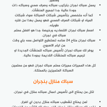
ومتميز.
يعمل سباك نجران بتركيب سباكه وصرف صحي وسباكه ذات
جودة عالية جدا لجميع المنشآت.
كما أنه متخصص بتأسيس شبكات السباكة سواء شبكات
المياه او شبكات الصرف الصحي فهو يعمل بهذا من فتره
طويله.
اسعار سباك نجران اقتصاديه ورخيصة جدا هو افضل معلم
سباك في نجران.
سباك نجران متاح 24 ساعه تستطيع التواصل معه باي وقت
من ايام الاسبوع.
يوفر لك سباك نجران تأسيس سباكه للمنشآت الجديدة او
ترميم سباكه للمنشآت القديمة بجودة عالية.
كل هذه المميزات مميزات معلم سباك نجران فهو من معلمين
السباكة المتميزين بالمملكة.
سباك منازل بنجران
لكل من يحتاج الى تأسيس اعمال سباكه منازل في نجران.
لمن يحتاج تشطيب سباكه منازل بدون اي اضرار.