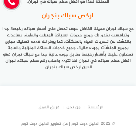
المملكة لهذا هو افضل معلم سباك في نجران.
ارخص سباك بنجران
مع سباك نجران عميلنا الفاضل سوف تحصل على أسعار سباكه رخيصة جدا
وتنافسية يقدم لك جميع خدمات السباكة المنزلية والعامة، يساعدك
بالكشف عن تسربات المياه بالمنشآت، كما يوفر لك خدمه تسليك مجاري
بجميع المنشأت بجوده عالية، جميع خدمات السباكة المنزلية والعامة
تحصلون عليها بأسعار رخيصة مقابل جوده عالية جدا مع سباك نجران فهو
افضل معلم سباكه في نجران فلا تتردد واطلب رقم معلم سباكه نجران
الحين ارخص
سباك بنجران
.
الرئيسية
من نحن
فريق العمل
© 2022 الدليل دوت كوم | من تطوير الدليل دوت كوم