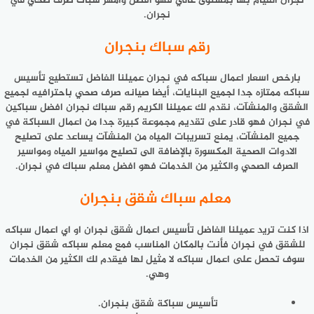
نجران القيام بها بمستوى عالي فهو افضل وامهر سباك صرف صحي في
نجران.
رقم سباك بنجران
بارخص اسعار اعمال سباكه في نجران عميلنا الفاضل تستطيع تأسيس
سباكه ممتازه جدا لجميع البنايات، أيضا صيانه صرف صحي باحترافيه لجميع
الشقق والمنشآت، نقدم لك عميلنا الكريم رقم سباك نجران افضل سباكين
في نجران فهو قادر على تقديم مجموعة كبيرة جدا من اعمال السباكة في
جميع المنشآت، يمنع تسريبات المياه من المنشآت يساعد على تصليح
الادوات الصحية المكسورة بالإضافة الى تصليح مواسير المياه ومواسير
الصرف الصحي والكثير من الخدمات فهو افضل معلم سباك في نجران.
معلم سباك شقق بنجران
اذا كنت تريد عميلنا الفاضل تأسيس اعمال شقق نجران او اي اعمال سباكه
للشقق في نجران فأنت بالمكان المناسب فمع معلم سباكه شقق نجران
سوف تحصل على اعمال سباكه لا مثيل لها فيقدم لك الكثير من الخدمات
وهي.
تأسيس سباكة شقق بنجران.