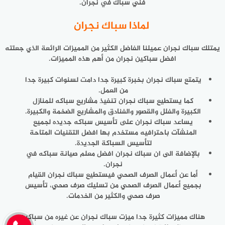
فني سباك في نجران.
لماذا سباك نجران
يمتلك سباك نجران عميلنا الفاضل الكثير من المميزات الرائعة الذي جعلته
افضل سباكين نجران من أهم هذه المميزات.
يتمتع سباك نجران بخبرة كبيرة جدا دامت لسنوات كبيرة جدا
من العمل.
كما يستطيع سباك نجران تنفيذ مشاريع سباكه للمنازل
الكبيرة والفلل والقصور والفنادق والمشاريع الضخمة والكبيرة.
يساعد سباك نجران على تأسيس سباكه جديده لجميع
المنشآت باحترافيه مستخدم بها افضل التقنيات المتاحة
لتأسيس السباكة الجديدة.
بالإضافة الى ان سباك نجران افضل معلم صيانة سباكه في
نجران.
أما عن أعمال الصرف الصحي فيستطيع سباك نجران القيام
بجميع أعمال الصرف الصحي من تسليك صرف صحي، تأسيس
صرف صحي والكثير من الخدمات.
هناك مميزات كثيرة جدا ميزت سباك نجران عن غيره من سباكين