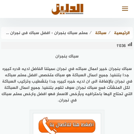
لتجاوز
لى
لمحتوى
الرئيسية
⁄
سباكة
⁄
معلم سباك بنجران › افضل سباك فى نجران عام 2026 الدليل . كوم
1٬036
سباك بنجران
سباك بنجران خبير اعمال سباكه في نجران عميلنا الفاضل لديه قدره كبيره
جدا بتنفيذ جميع اعمال السباكة هو سباك متخصص افضل معلم سباكه
في نجران بالإضافة الى ان لديه خبره كبيره جدا بتشطيب وتركيب السباكة
لكل المنشآت فمع سباك نجران سوف تقوم بتنفيذ جميع اعمال السباكة
التي تحتاج اليها باحترافيه وبأرخص الاسعار فهو افضل وارخص معلم سباك
في نجران.