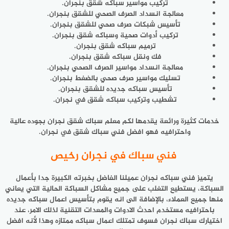
تركيب مواسير سباكه شقق بنجران.
معالجة انسداد الصرف الصحي للشقق بنجران.
تأسيس شبكات صرف صحي للشقق بنجران.
تركيب أدوات صحية وسباكه شقق بنجران.
ترميم سباكه شقق بنجران.
فك ونقل سباكه شقق بنجران.
معالجة انسداد مواسير الصرف الصحي بنجران.
تسليك مواسير صرف صحي بالضغط بنجران.
تأسيس سباكه جديده للشقق بنجران.
تشطيب وتركيب سباكه شقق في نجران.
خدمات كثيرة ورائعة يقدمها لكم معلم سباك شقق نجران بجوده عالية
واحترافيه فهو افضل فني سباك شقق في نجران.
فني سباك في نجران رخيص
يتميز فني سباكه نجران عميلنا الفاضل بخبرته الكبيرة جدا بأعمال
السباكة، يستطيع التغلب على جميع مشاكل السباكة الحالية التي يعاني
منها جميع العملاء، بالإضافة الى انه يقوم بتأسيس اعمال سباكه جديده
باحترافيه مستخدم احدث الادوات والمعدات التقنية لذلك الامر، عند
اختيارك سباك نجران فسوف تمتلك اعمال سباكه ممتازه وهذا لأنه افضل