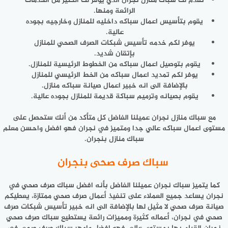
نقدم لك سباك منازل نجران الذي يوفر لك الكثير من الخدمات
الرائعة ومنها.
يقوم بتأسيس اعمال سباكه داخليه للمنازل وخارجيه بجوده
عالية.
يوفر لكم خدمه تأسيس شبكات الصرف الصحي للمنازل
بإتقان شديد.
يقوم بتوصيل اعمال سباكه من الخطوط الرئيسية للمنازل.
يوفر لكم تمديد اعمال سباكه من الخط الرئيسي للمنازل
بالإضافة الى انه خبير اعمال صيانة سباكه منازل.
يقوم بصيانه وترميم سباكة قديمة للمنازل بجوده عالية.
مع سباك منازل نجران عميلنا الفاضل كل متأكد من أنك ستحصل على
مستوى اعمال سباكه عالي جدا ومتميز في نجران فهو افضل واحسن معلم
سباك منازل بنجران.
سباك صرف صحى بنجران
كما يتميز سباك نجران عميلنا الفاضل بأنه افضل سباك صرف صحي في
نجران يساعد جميع العملاء على تنفيذ أعمال صرف صحي ممتازة، يعطيكم
صيانة صرف صحي لا مثيل لها بالإضافة الى انه خبير تأسيس شبكات صرف
صحي في نجران، أعماله كثيرة ومميزات رائعة يستطيع سباك صرف صحي