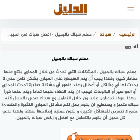
لتجاوز
لى
لمحتوى
الرئيسية
⁄
سباكة
⁄
معلم سباك بالجبيل › افضل سباك فى الجبيل عام 2026 الدليل . كوم
883
معلم سباك بالجبيل
معلم سباك بالجبيل ، المشكلات التي تحدث من خلال المجاري ينتج عنها
مخاطر كبيرة ولهذا يجب أن يتم السيطرة على المجاري بشكل كامل حتى لا
يحدث لها أي مشاكل أو أعطال وعند ظهور أي مشكلة صغيرة تحدث للمجاري
أو المواسير أو البالوعات فيجب ان يتم القضاء عليها تماماً ويتم حلها فوراً
وهذا سوف تحصلون عليه من خلال التعامل مع سباك صحي بالجبيل لأنه
سباك متميز و يستطيع ان يقوم بحل لكم مشاكل المجاري الكثيرة والمتعددة
حتى لا تتعرض للمشاكل الكبيرة و تكون عملية إصلاحها سهلة ولهذا ندعو
كل عميل أن يقوم بالتعامل مع افضل وارخص سباك بالجبيل.