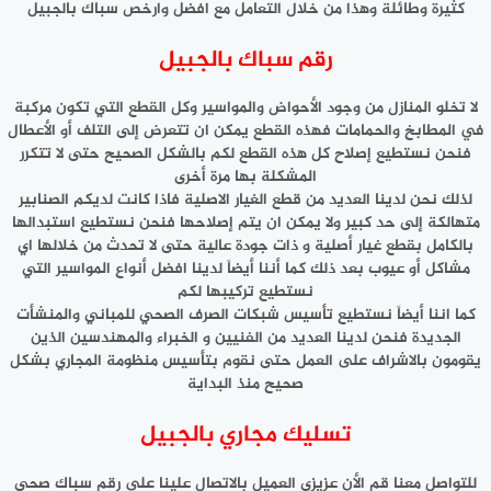
كثيرة وطائلة وهذا من خلال التعامل مع افضل وارخص سباك بالجبيل
رقم سباك بالجبيل
لا تخلو المنازل من وجود الأحواض والمواسير وكل القطع التي تكون مركبة
في المطابخ والحمامات فهذه القطع يمكن ان تتعرض إلى التلف أو الأعطال
فنحن نستطيع إصلاح كل هذه القطع لكم بالشكل الصحيح حتى لا تتكرر
المشكلة بها مرة أخرى
لذلك نحن لدينا العديد من قطع الغيار الاصلية فاذا كانت لديكم الصنابير
متهالكة إلى حد كبير ولا يمكن ان يتم إصلاحها فنحن نستطيع استبدالها
بالكامل بقطع غيار أصلية و ذات جودة عالية حتى لا تحدث من خلالها اي
مشاكل أو عيوب بعد ذلك كما أننا أيضاً لدينا افضل أنواع المواسير التي
نستطيع تركيبها لكم
كما اننا أيضاً نستطيع تأسيس شبكات الصرف الصحي للمباني والمنشأت
الجديدة فنحن لدينا العديد من الفنيين و الخبراء والمهندسين الذين
يقومون بالاشراف على العمل حتى نقوم بتأسيس منظومة المجاري بشكل
صحيح منذ البداية
تسليك مجاري بالجبيل
للتواصل معنا قم الأن عزيزي العميل بالاتصال علينا على رقم سباك صحي