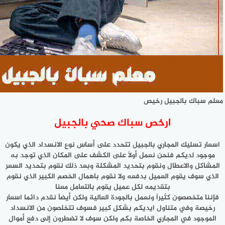
معلم سباك بالجبيل رخيص
ارخص سباك صحي بالجبيل
اسعار تسليك المجاري بالجبيل تتحدد على أساس نوع الانسداد الذي يكون
موجود لديكم فنحن نعمل أولاً على الكشف على المكان الذي توجد به
المشاكل والاعطال ونقوم بتحديد المشكلة وبعد ذلك نقوم بتحديد السعر
الذي سوف يقوم العميل بدفعه ولا نقوم باهمال الخصم الكبير الذي نقوم
بتقديمه لكل عميل يقوم بالتعامل معنا
فإننا متخصصون كثيراً ونعمل بالجودة العالية ولكن أيضاً نقدم دائما اسعار
رخيصة وفي متناول ايديكم بشكل كبير فسوف تتخلصون من الانسداد
الموجود في المجاري الخاصة بكم ولكن سوف لا تضطرون إلى دفع أموال