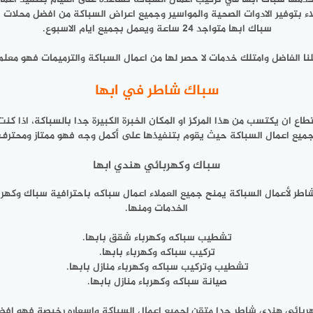
ء بتوفير الادوات الصحية والمواسير وجميع اعراض السباكة من افضل محلات ا
سباك ابها متواجد 24 ساعة ويعمل بجميع ايام الاسبوع.
ا الفاضل وامتلك خدمات لا حصر لها من اعمال السباكة والترميمات فهو معل
سباك شاطر في ابها
ع ان يكتسب من هذا المركز او المكان الخبرة الكبيرة جدا بالسباكة، اذا ك
جميع اعمال السباكة حيث يقوم بتنفيذها على أكمل وجه فهو ممتاز ومحترف 
سباك وكهربائي هندي ابها
اطر لأعمال السباكة يمنح جميع العملاء اعمال سباكه باحترافية سباك وكهر
الخدمات ومنها.
تشطيب سباكه وكهرباء شقق بابها.
تركيب سباكه وكهرباء بابها.
تشطيب وتركيب سباكه وكهرباء منازل بابها.
صيانة سباكه وكهرباء منازل بابها.
ربائي هندي شاطر جدا متقن لجميع اعمال السباكة واسعاره رخيصة فهو اف