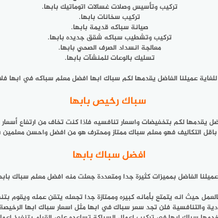
تركيب وتأسيس وصلات غسالات اتوماتيك بابها.
تركيب سخانات بابها.
صيانة سباكه قديمة بابها.
تركيب وتشطيب سباكه شقق جديده بابها.
معالجة انسداد الصرف الصحي بابها.
تسليك بالوعات للمنشآت بابها.
للغاية عميلنا الفاضل يقدمها لكم سباك ابها افضل معلم سباكه في ابها فلا 
سباك رخيص بابها
ضل يقدمها لكم بتخفيضات واسعار تنافسيه فاذا كنت تخاف من ارتفاع أسعار 
 باقل التكاليف فهو معلم سباك ممتاز ومحترف هو من افضل واحسن معلمين س
افضل سباك بابها
عميلنا الفاضل بمميزات كثيرة جدا ومتعددة جعلت منه افضل معلم سباك بابها
بالعمل حيث انه يتمتع بأمانه كبيره وممتازة جدا تجعله يتقن عمله ويقوم بتنف
ادية والتنافسية فلن تجد سعر سباك في ابها مثل اسعار سباك ابها الرخيصة 
تخدمها سباك ابها في تركيب اعمال السباكة تساعده على القيام بتنفيذ اعم