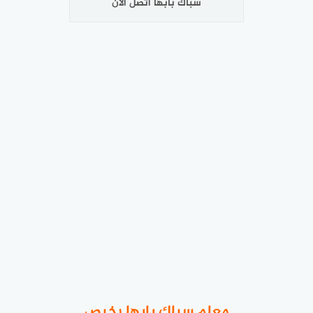
سباك بابها اتصل الآن
معلم سباك بابها رخيص