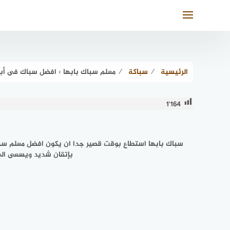
لتجاوز
لى
لمحتوى
الرئيسية
⁄
سباكة
⁄
معلم سباك بابها › افضل سباك فى أبها عام 2026 الد
1٬164
سباك بابها
استطاع بوقت قصير جدا ان يكون افضل معلم سباكه
بإتقان شديد ويسعى الى