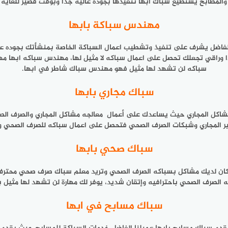
والمطابخ يستطيع سباك ابها تنفيذها بجوده عالية جدا وبوقت قصير للغاية
مهندس سباكة بابها
لفاضل يشرف على تنفيذ وتشطيب اعمال السباكة الخاصة بمنشأتك بجوده عا
وراقي تجعلك تحصل على اعمال سباكه لا مثيل لها، مهندس سباكه ابها 
سباكه لن تشهد لها مثيل فهو مهندس سباك شاطر في ابها.
سباك مجاري بابها
كل المجاري حيث يساعدك على أعمال معالجه مشاكل المجاري والصرف الصحي،
 المجاري وشبكات الصرف الصحي فتحصل على اعمال سباكه للصرف الصحي والم
سباك صحي بابها
ذا كان لديك مشاكل بسباكه الصرف الصحي وتريد معلم سباك صرف صحي مح
صرف الصحي باحترافيه وإتقان شديد، يوفر لك مهارة لن تشهد لها مثيل 
سباك مسابح في ابها