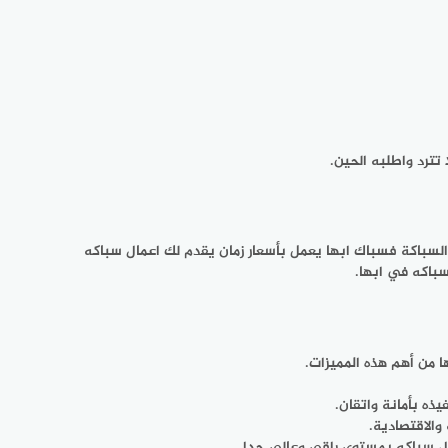
تترد واطلبه الحين.
السباكة فسباك ابها يعمل بأسعار زمان يقدم لك اعمال سباكه
باكه في ابها.
 من أهم هذه المميزات.
يذه بأمانة واتقان.
والاقتصادية.
ال سباكه بمستوى راقي وعالي جدا.