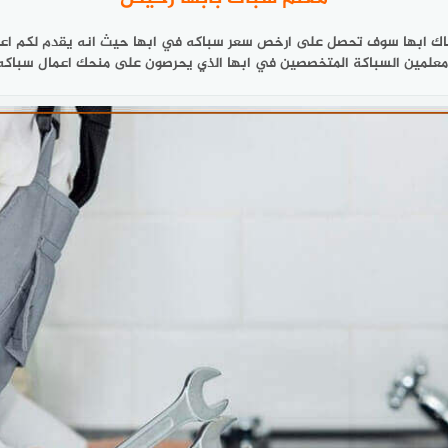
فمع سباك ابها سوف تحصل على ارخص سعر سباكه في ابها حيث انه يقدم لكم 
علمين السباكة المتخصصين في ابها الذي يحرصون على منحك اعمال سباكه ذ