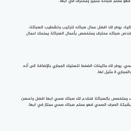
 فهو معلم سباكه متميز ومحترف في ابها.
لية، يوفر لك افضل عمال سباكه لتركيب وتشطيب السباكة،
مهندس سباكه محترف ومتخصص بأعمال السباكة يمنحك اعمال
 يوفر لك ماكينات الضغط لتسليك المجاري بالإضافة الى أنه
جاري لا مثيل لها.
ترف ومتخصص بالسباكة فنقدم لك سباك صحي ابها افضل واحسن
بشبكة الصرف الصحي فهو معلم سباك صحي ممتاز في ابها.