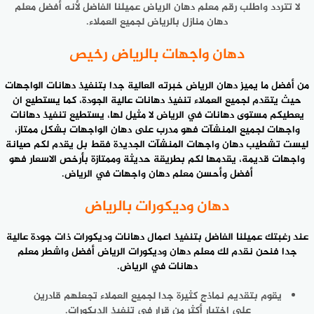
لا تتردد واطلب رقم معلم دهان الرياض عميلنا الفاضل لأنه أفضل معلم
دهان منازل بالرياض لجميع العملاء.
دهان واجهات بالرياض رخيص
من أفضل ما يميز
دهان الرياض
خبرته العالية جدا بتنفيذ دهانات الواجهات
حيث يتقدم لجميع العملاء تنفيذ دهانات عالية الجودة، كما يستطيع ان
يعطيكم مستوى دهانات في الرياض لا مثيل لها، يستطيع تنفيذ دهانات
واجهات لجميع المنشآت فهو مدرب على دهان الواجهات بشكل ممتاز،
ليست تشطيب دهان واجهات المنشآت الجديدة فقط بل يقدم لكم صيانة
واجهات قديمة، يقدمها لكم بطريقة حديثة وممتازة بأرخص الاسعار فهو
أفضل وأحسن معلم دهان واجهات في الرياض.
دهان وديكورات بالرياض
عند رغبتك عميلنا الفاضل بتنفيذ اعمال دهانات وديكورات ذات جودة عالية
جدا فنحن نقدم لك معلم دهان وديكورات الرياض أفضل واشطر
معلم
دهانات
في الرياض.
يقوم بتقديم نماذج كثيرة جدا لجميع العملاء تجعلهم قادرين
على اختيار أكثر من قرار في تنفيذ الديكورات.