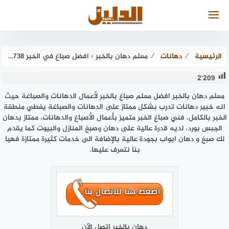
لتجاوز
لى
لمحتوى
الرئيسية
⁄
دهانات
⁄
معلم دهان بالخبر › افضل صباغ في الخبر 0543573738 الدليل دوت كوم
2٬209
معلم دهان بالخبر افضل معلم صباغ بالخبر لأعمال الدهانات والصباغة حيث
انه خبير دهانات تدرب بشكل ممتاز على الدهانات والصباغة يغطي منطقة
الخبر بالكامل، فني صباغ الخبر متميز بأعمال الأصباغ والدهانات، ممتاز بدهان
الجبس بورد، لديه قدرة عالية على دهان وصبغ المنازل والبيوت كما يقدم
لك صبغ و دهان ابواب بجودة عالية بالإضافة الى خدمات كثيرة ممتازة فهيا
بنا نتعرف عليها.
دهان بالخبر اتصل الآن