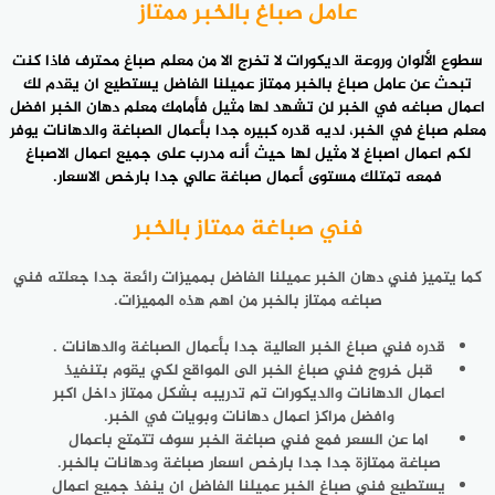
عامل صباغ بالخبر ممتاز
سطوع الألوان وروعة الديكورات لا تخرج الا من
معلم صباغ
محترف فاذا كنت
تبحث عن عامل صباغ بالخبر ممتاز عميلنا الفاضل يستطيع ان يقدم لك
اعمال صباغه في الخبر لن تشهد لها مثيل فأمامك معلم دهان الخبر افضل
معلم صباغ في الخبر، لديه قدره كبيره جدا بأعمال الصباغة والدهانات يوفر
لكم اعمال اصباغ لا مثيل لها حيث أنه مدرب على جميع اعمال الاصباغ
فمعه تمتلك مستوى أعمال صباغة عالي جدا بارخص الاسعار.
فني صباغة ممتاز بالخبر
كما يتميز فني دهان الخبر عميلنا الفاضل بمميزات رائعة جدا جعلته فني
صباغه ممتاز بالخبر من اهم هذه المميزات.
قدره فني صباغ الخبر العالية جدا بأعمال الصباغة والدهانات .
قبل خروج فني صباغ الخبر الى المواقع لكي يقوم بتنفيذ
اعمال الدهانات والديكورات تم تدريبه بشكل ممتاز داخل اكبر
وافضل مراكز اعمال دهانات وبويات في الخبر.
اما عن السعر فمع فني صباغة الخبر سوف تتمتع باعمال
صباغة ممتازة جدا جدا بارخص اسعار صباغة ودهانات بالخبر.
يستطيع فني صباغ الخبر عميلنا الفاضل ان ينفذ جميع اعمال