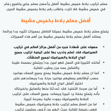
معلم تركيب بلاط خميس مشيط أفضل وأحسن معلم جلي وتلميع رخام
في خميس مشيط فلا تتردد واطلب رقم بلاط بخميس مشيط الحين.
أفضل معلم بلاط بخميس مشيط
يتمتع معلم بلاط خميس مشيط عميلنا الفاضل بمميزات كثيره جدا ورائعة
جعلته أفضل معلم بلاط بخميس مشيط من أهم هذه المميزات.
حصوله على شهادة خبره من أفضل مراكز العالم
في تركيب
السيراميك
فقد تعلم وتدرب بها على كيفية تركيب جميع
انواع البلاط والسيراميك لجميع المنشآت.
أمانته الكبيرة في العمل فهو امين جدا ويتمتع بسمعة طيبة
والتعامل معه مرن وطيب للغاية.
كما ان معلم بلاط خميس مشيط يمنح جميع العملاء مواعيد
حسب أوقاتهم يعطيهم مواعيد مرنة جدا ويساعدهم على
اختيار أفضل انواع البلاط والسيراميك.
أما عن سرعة التنفيذ فقد تحدثنا عنها بالسابق واخبرناك
بأنه يتمتع بخفة يد كبيرة ويساعد جميع العملاء على تركيب
البلاط والسيراميك بجوده عالية بسرعة كبيرة.
اما عن اسعار معلم تركيب بلاط وسيراميك خميس مشيط
فهي رخيصة للغاية حيث انهم من أرخص معلمين تركيب