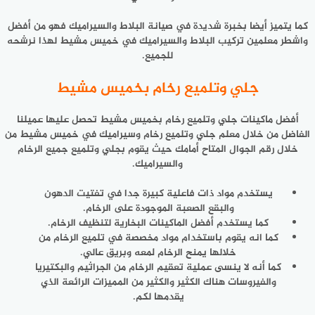
كما يتميز أيضا بخبرة شديدة في صيانة البلاط والسيراميك فهو من أفضل
واشطر معلمين تركيب البلاط والسيراميك في خميس مشيط لهذا نرشحه
للجميع.
جلي وتلميع رخام بخميس مشيط
أفضل ماكينات جلي وتلميع رخام بخميس مشيط تحصل عليها عميلنا
الفاضل من خلال معلم جلي وتلميع رخام وسيراميك في خميس مشيط من
خلال رقم الجوال المتاح أمامك حيث يقوم بجلي وتلميع جميع الرخام
والسيراميك.
يستخدم مواد ذات فاعلية كبيرة جدا في تفتيت الدهون
والبقع الصعبة الموجودة على الرخام.
كما يستخدم أفضل الماكينات البخارية لتنظيف الرخام.
كما انه يقوم باستخدام مواد مخصصة في تلميع الرخام من
خلالها يمنح الرخام لمعه وبريق عالي.
كما أنه لا ينسى عملية تعقيم الرخام من الجراثيم والبكتيريا
والفيروسات هناك الكثير والكثير من المميزات الرائعة الذي
يقدمها لكم.