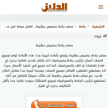
لتجاوز
لى
لمحتوى
الرئيسية
⁄
بلاط
⁄
معلم بلاط بخميس مشيط . افضل مبلط فى خميس عام ٢٠٢٥ | الدليل دوت كوم
1٬102
معلم بلاط بخميس مشيط
معلم بلاط بخميس مشيط يتمتع بأمانه كبيرة جدا، هذه الأمانة توفر لجميع
العملاء أعمال تركيب بلاط وسيراميك ذات إتقان شديد للغاية بدون اي
اهدار للخامات او تلف بالسيراميك، كما انه سريع في تنفيذ الأعمال حيث
انه يستطيع تشطيب الاماكن لجميع العملاء بسرعة كبيرة جدا مقابل اتقان
شديد، مع معلم بلاط خميس مشيط كن متأكد عميلنا الفاضل من أنك
تستطيع تركيب البلاط والسيراميك لجميع المنشآت بجوده عالية جدا بأقل
التكاليف بدون اي اضرار.