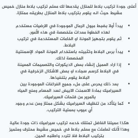
أعلى جودة تركيب بلاط للمنازل يقدمها لك معلم تركيب بلاط منازل خميس
مشيط حيث انه يقوم بتركيب بلاط المنازل بطريقه ممتازة.
يبدأ أولا بضبط ميول الرمال الموجودة في الارضيات مستخدم
لهذه الخطوة معدات متخصصة في هذه الأمور.
ثم يقوم بتجهيز المونة او الخامات المستخدمة في تركيب
البلاط.
يبدأ برص البلاط وتثبيته باستخدام المونة المواد الإسمنتية
المخصصة لذلك.
إذا اراد العميل إنشاء بعض الديكورات والتصميمات المعينة
في البلاط كرسم سجاده او بعض الاشكال الزخرفية في
البلاط يقوم بتنفيذها.
بعد ذلك يحرص على ملء جميع الفراغات الموجودة بين
السيراميك بمادة الاسمنت الابيض لسد المسام ومنع المياه
بالمرور من فتحات السيراميك.
كما يتأكد من تنظيف السيراميك بشكل ممتاز ومن عدم وجود
أي عيوب بعملية التركيب.
هكذا عميلنا الفاضل تمتلك خدمه تركيب سيراميك ذات جودة عالية
وهذا لأنك تعاملت مع معلم بلاط في خميس مشيط محترف ومتميز
بتركيب البلاط فلا تتردد واطلبه الحين.