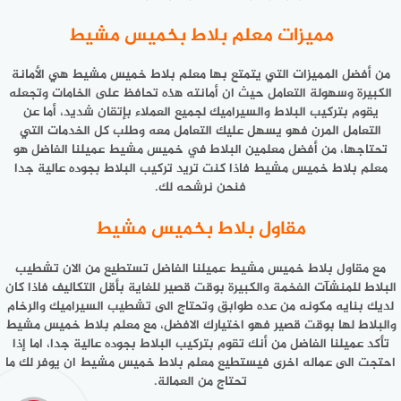
مميزات معلم بلاط بخميس مشيط
من أفضل المميزات التي يتمتع بها معلم بلاط خميس مشيط هي الأمانة
الكبيرة وسهولة التعامل حيث ان أمانته هذه تحافظ على الخامات وتجعله
يقوم بتركيب البلاط والسيراميك لجميع العملاء بإتقان شديد، أما عن
التعامل المرن فهو يسهل عليك التعامل معه وطلب كل الخدمات التي
تحتاجها، من أفضل معلمين البلاط في خميس مشيط عميلنا الفاضل هو
معلم بلاط خميس مشيط فاذا كنت تريد تركيب البلاط بجوده عالية جدا
فنحن نرشحه لك.
مقاول بلاط بخميس مشيط
مع مقاول بلاط خميس مشيط عميلنا الفاضل تستطيع من الان تشطيب
البلاط للمنشآت الفخمة والكبيرة بوقت قصير للغاية بأقل التكاليف فاذا كان
لديك بنايه مكونه من عده طوابق وتحتاج الى تشطيب السيراميك والرخام
والبلاط لها بوقت قصير فهو اختيارك الافضل، مع معلم بلاط خميس مشيط
تأكد عميلنا الفاضل من أنك تقوم بتركيب البلاط بجوده عالية جدا، اما إذا
احتجت الى عماله اخرى فيستطيع معلم بلاط خميس مشيط ان يوفر لك ما
تحتاج من العمالة.